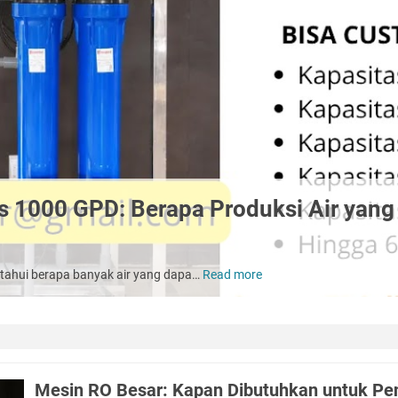
 1000 GPD: Berapa Produksi Air yang 
tahui berapa banyak air yang dapa…
Read more
Mesin
RO
Kapasitas
1000
GPD:
Berapa
Mesin RO Besar: Kapan Dibutuhkan untuk Pen
Produksi