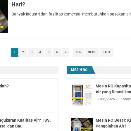
Hari?
Banyak industri dan fasilitas komersial membutuhkan pasokan ai
1
2
3
4
5
6
7
...
106
NEXT
LAST
MESIN RO
adah?
Mesin RO Kapasita
Air yang Dihasilkan
07/08/2026
0 Komen
ngukuran Kualitas Air? TSS,
Mesin RO Besar: K
asa, dan Bau
Pengolahan Air?