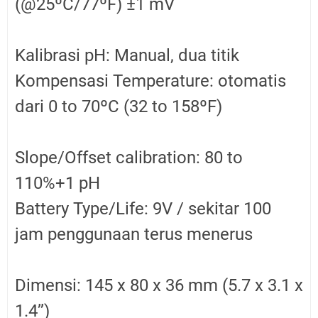
(@25ºC/77ºF) ±1 mV
Kalibrasi pH: Manual, dua titik
Kompensasi Temperature: otomatis
dari 0 to 70ºC (32 to 158ºF)
Slope/Offset calibration: 80 to
110%+1 pH
Battery Type/Life: 9V / sekitar 100
jam penggunaan terus menerus
Dimensi: 145 x 80 x 36 mm (5.7 x 3.1 x
1.4’’)