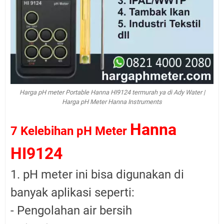
Harga pH meter Portable Hanna HI9124 termurah ya di Ady Water |
Harga pH Meter Hanna Instruments
Hanna
7 Kelebihan pH Meter
HI9124
1. pH meter ini bisa digunakan di
banyak aplikasi seperti:
- Pengolahan air bersih