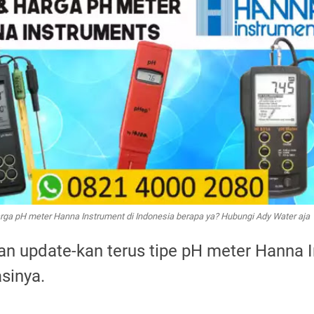
rga pH meter Hanna Instrument di Indonesia berapa ya? Hubungi Ady Water aja
akan update-kan terus tipe pH meter Hanna 
asinya.