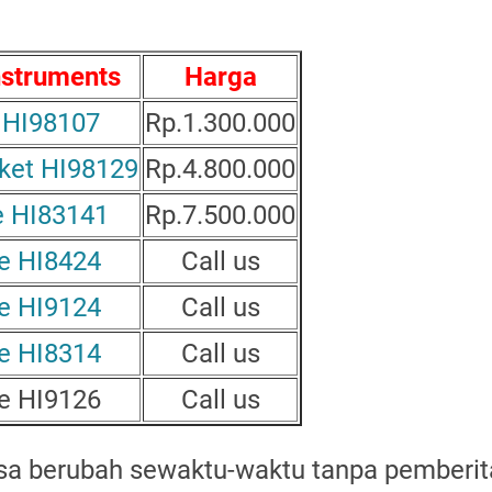
nstruments
Harga
 HI98107
Rp.1.300.000
ket HI98129
Rp.4.800.000
e HI83141
Rp.7.500.000
e HI8424
Call us
e HI9124
Call us
e HI8314
Call us
e HI9126
Call us
isa berubah sewaktu-waktu tanpa pemberit