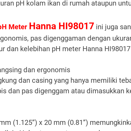
uran pH kolam ikan di rumah ataupun untu
Hanna HI98017
pH Meter
ini juga sa
rgonomis, pas digenggaman dengan ukuran
itur dan kelebihan pH meter Hanna HI98017 
langsing dan ergonomis
kung dan casing yang hanya memiliki teb
ipis dan pas digenggam atau dimasukkan k
 mm (1.125”) x 20 mm (0.81”) memungkin