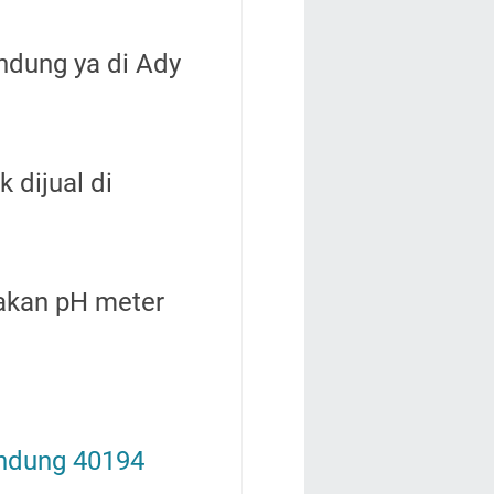
ndung ya di Ady
k dijual di
akan pH meter
andung 40194