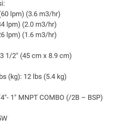
i:
0 lpm) (3.6 m3/hr)
 lpm) (2.0 m3/hr)
 lpm) (1.6 m3/hr)
 3 1/2″ (45 cm x 8.9 cm)
s (kg): 12 lbs (5.4 kg)
3/4″- 1″ MNPT COMBO (/2B – BSP)
35W