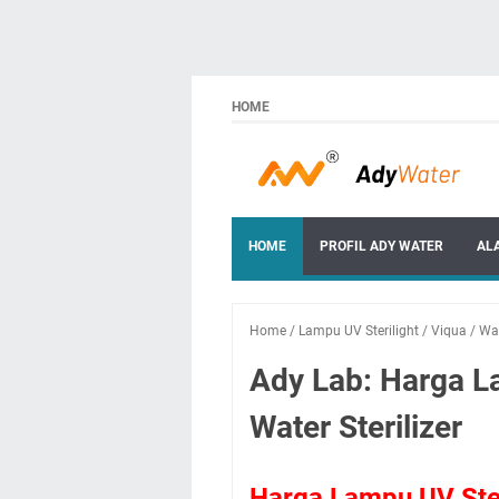
HOME
HOME
PROFIL ADY WATER
AL
Home
/
Lampu UV Sterilight
/
Viqua
/
Wa
Ady Lab: Harga La
Water Sterilizer
Harga Lampu UV Ste