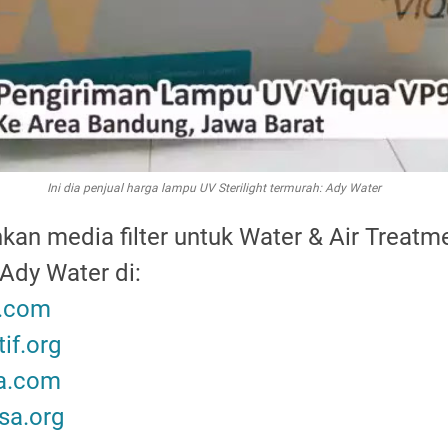
Ini dia penjual harga lampu UV Sterilight termurah: Ady Water
n media filter untuk Water & Air Treatme
 Ady Water di:
r.com
if.org
ka.com
sa.org