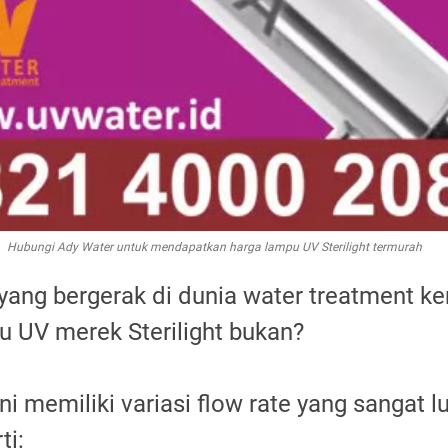
Hubungi Ady Water untuk mendapatkan harga lampu UV Sterilight termurah
yang bergerak di dunia water treatment k
u UV merek Sterilight bukan?
ni memiliki variasi flow rate yang sangat lu
ti: