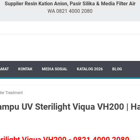
Supplier Resin Kation Anion, Pasir Silika & Media Filter Air
WA 0821 4000 2080
AMAT
KONTAK
MEDIA SOSIAL
KATALOG 2026
BLOG
ter Treatment
mpu UV Sterilight Viqua VH200 | Har
rilight Viqua VH200 - 0821 4000 2080