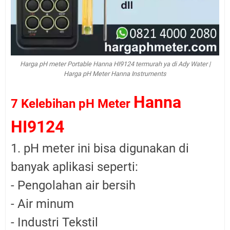
Harga pH meter Portable Hanna HI9124 termurah ya di Ady Water |
Harga pH Meter Hanna Instruments
Hanna
7 Kelebihan pH Meter
HI9124
1. pH meter ini bisa digunakan di
banyak aplikasi seperti:
- Pengolahan air bersih
- Air minum
- Industri Tekstil