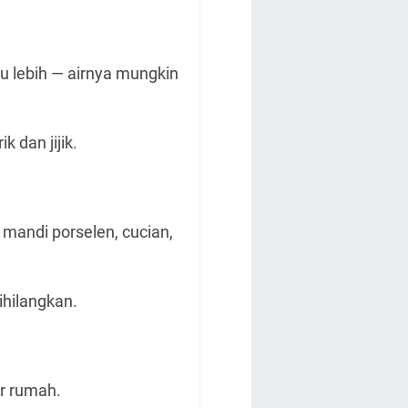
au lebih — airnya mungkin
 dan jijik.
mandi porselen, cucian,
ihilangkan.
ir rumah.