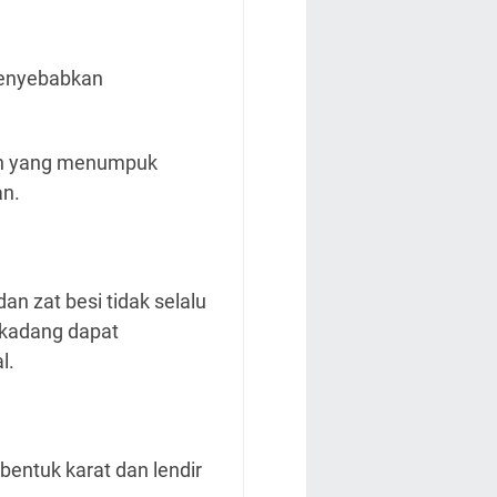
menyebabkan
nan yang menumpuk
an.
n zat besi tidak selalu
rkadang dapat
l.
bentuk karat dan lendir