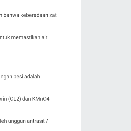
an bahwa keberadaan zat
untuk memastikan air
angan besi adalah
orin (CL2) dan KMnO4
leh unggun antrasit /