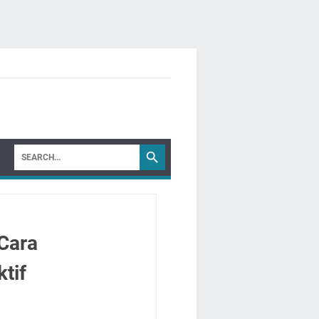
Cara
tif