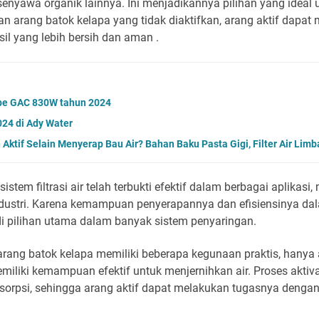
n senyawa organik lainnya. Ini menjadikannya pilihan yang idea
ngan arang batok kelapa yang tidak diaktifkan, arang aktif dapa
il yang lebih bersih dan aman .
tipe GAC 830W tahun 2024
024 di Ady Water
ktif Selain Menyerap Bau Air? Bahan Baku Pasta Gigi, Filter Air Limb
tem filtrasi air telah terbukti efektif dalam berbagai aplikasi, 
ndustri. Karena kemampuan penyerapannya dan efisiensinya d
di pilihan utama dalam banyak sistem penyaringan.
rang batok kelapa memiliki beberapa kegunaan praktis, hanya a
emiliki kemampuan efektif untuk menjernihkan air. Proses aktiv
dsorpsi, sehingga arang aktif dapat melakukan tugasnya denga