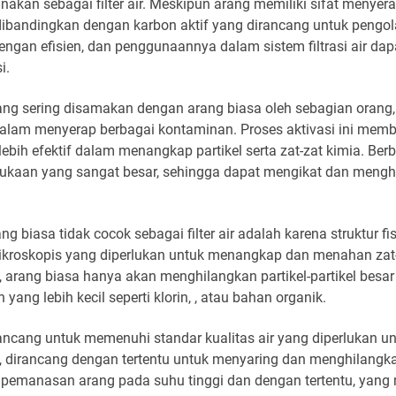
unakan sebagai filter air. Meskipun arang memiliki sifat menyera
dibandingkan dengan karbon aktif yang dirancang untuk pengola
ngan efisien, dan penggunaannya dalam sistem filtrasi air da
i.
 yang sering disamakan dengan arang biasa oleh sebagian orang
am menyerap berbagai kontaminan. Proses aktivasi ini membu
lebih efektif dalam menangkap partikel serta zat-zat kimia. Be
rmukaan yang sangat besar, sehingga dapat mengikat dan mengh
 biasa tidak cocok sebagai filter air adalah karena struktur f
 mikroskopis yang diperlukan untuk menangkap dan menahan zat
, arang biasa hanya akan menghilangkan partikel-partikel besar
ng lebih kecil seperti klorin, , atau bahan organik.
dirancang untuk memenuhi standar kualitas air yang diperlukan
lain, dirancang dengan tertentu untuk menyaring dan menghilang
kan pemanasan arang pada suhu tinggi dan dengan tertentu, ya