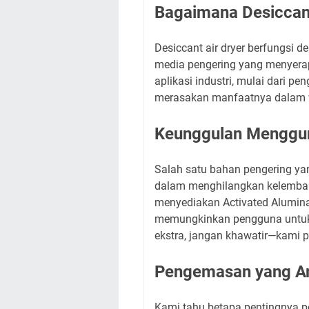
Bagaimana Desiccant
Desiccant air dryer berfungsi 
media pengering yang menyerap
aplikasi industri, mulai dari 
merasakan manfaatnya dalam w
Keunggulan Menggun
Salah satu bahan pengering yang
dalam menghilangkan kelembapa
menyediakan Activated Alumina d
memungkinkan pengguna untuk m
ekstra, jangan khawatir—kami 
Pengemasan yang Am
Kami tahu betapa pentingnya p