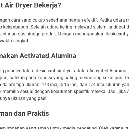
 Air Dryer Bekerja?
dengan cara yang cukup sederhana namun efektif. Ketika udara m
 kelembapan. Setelah udara kering melewati sistem, ia dapat 
pengeringan gas hingga produk. Dengan menggunakan desiccant y
aktu singkat.
akan Activated Alumina
 populer dalam desiccant air dryer adalah Activated Alumina. M
n, bahkan pada kondisi yang paling menantang sekalipun. Di
alam tiga ukuran: 1/8 inci, 3/16 inci, dan 1/4 inci. Ukuran yan
emilih sesuai dengan kebutuhan spesifik mereka. Jadi, jika 
punya ukuran yang pas!
an dan Praktis
enyimpanan yang aman untuk media pengering. Oleh karena itu