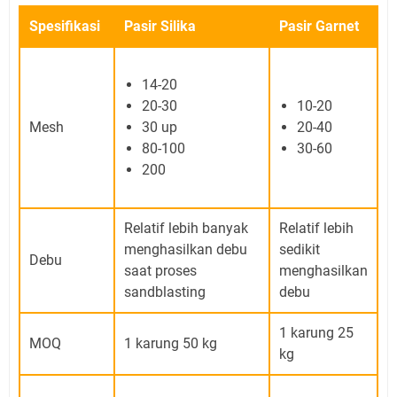
Spesifikasi
Pasir Silika
Pasir Garnet
14-20
20-30
10-20
Mesh
30 up
20-40
80-100
30-60
200
Relatif lebih banyak
Relatif lebih
menghasilkan debu
sedikit
Debu
saat proses
menghasilkan
sandblasting
debu
1 karung 25
MOQ
1 karung 50 kg
kg