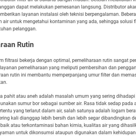
pelanggan dapat melakukan pemesanan langsung. Distributor ak
erikan layanan instalasi oleh teknisi berpengalaman. Beberap
air untuk mengetahui kontaminan yang ada, sehingga solusi fil
tuhan pelanggan.
raan Rutin
ltrasi bekerja dengan optimal, pemeliharaan rutin sangat penting
ayanan pemeliharaan yang meliputi pembersihan dan penggantia
raan rutin ini membantu memperpanjang umur filter dan memast
kan.
asa pahit atau aneh adalah masalah umum yang sering dihadap
unakan sumur bor sebagai sumber air. Rasa tidak sedap pada a
tentu yang terlarut dalam air, salah satunya adalah logam bera
ering kali dianggap lebih bersih dan lebih segar dibandingkan 
baik atau terkontaminasi bahan kimia, kualitas air yang dihasi
yaman untuk dikonsumsi ataupun digunakan dalam kehidupan s