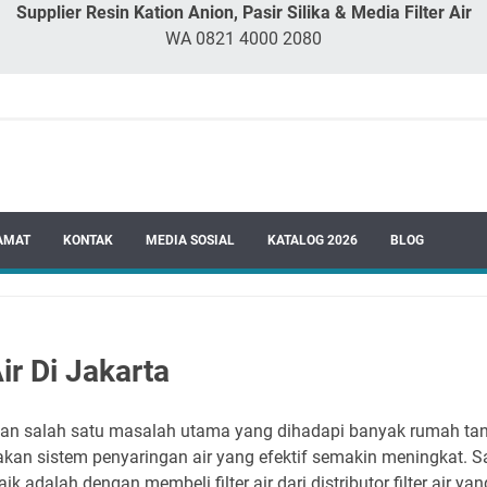
Supplier Resin Kation Anion, Pasir Silika & Media Filter Air
WA 0821 4000 2080
AMAT
KONTAK
MEDIA SOSIAL
KATALOG 2026
BLOG
Air Di Jakarta
akan salah satu masalah utama yang dihadapi banyak rumah tan
 akan sistem penyaringan air yang efektif semakin meningkat. Sa
 adalah dengan membeli filter air dari distributor filter air yang 