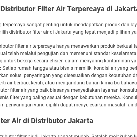
istributor Filter Air Terpercaya di Jakart
yang terpercaya sangat penting untuk mendapatkan produk dan lay
 distributor filter air di Jakarta yang tepat menjadi pilihan ya
ributor filter air terpercaya hanya menawarkan produk berkualit
ijual telah melalui pengujian dan memenuhi standar keselamatan
ng untuk bekerja secara efisien dalam menyaring kontaminan ya
:
Setiap rumah tangga atau bisnis memiliki kondisi air yang berbed
an solusi penyaringan yang disesuaikan dengan kebutuhan da
erti air berbau, keruh, atau mengandung bahan kimia berbahaya
butor filter air yang baik biasanya menyediakan layanan konsul
is filter yang paling sesuai dengan kebutuhan mereka. Konsult
 penyaringan yang dipilih dapat menyelesaikan masalah air d
er Air di Distributor Jakarta
distributor filter air di Jakarta sangat mudah. Setelah melakuka