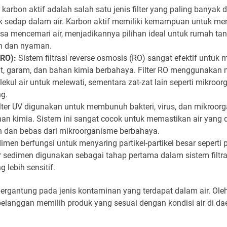
r karbon aktif adalah salah satu jenis filter yang paling banya
idak sedap dalam air. Karbon aktif memiliki kemampuan untuk m
sa mencemari air, menjadikannya pilihan ideal untuk rumah t
n dan nyaman.
(RO):
Sistem filtrasi reverse osmosis (RO) sangat efektif untuk m
rat, garam, dan bahan kimia berbahaya. Filter RO menggunaka
ul air untuk melewati, sementara zat-zat lain seperti mikro
ng.
lter UV digunakan untuk membunuh bakteri, virus, dan mikroor
n kimia. Sistem ini sangat cocok untuk memastikan air yang
n dan bebas dari mikroorganisme berbahaya.
dimen berfungsi untuk menyaring partikel-partikel besar seperti 
ter sedimen digunakan sebagai tahap pertama dalam sistem filt
g lebih sensitif.
 bergantung pada jenis kontaminan yang terdapat dalam air. Oleh ka
pelanggan memilih produk yang sesuai dengan kondisi air di d