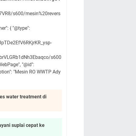
R8/s600/mesin%20revers
r": { "@type":
JpTDe2EfV6RKjrKR_ysp-
LbrVLGRb1dNh3Ebaqco/s600
WebPage", "@id":
iption": "Mesin RO WWTP Ady
s water treatment di
yani suplai cepat ke