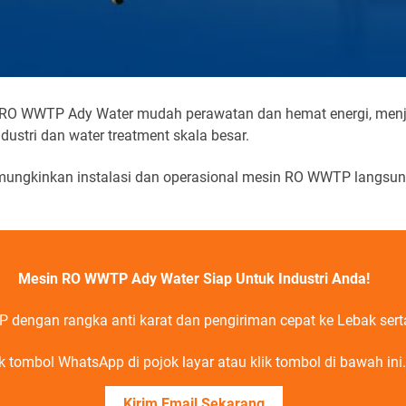
in RO WWTP Ady Water mudah perawatan dan hemat energi, menja
ndustri dan water treatment skala besar.
mungkinkan instalasi dan operasional mesin RO WWTP langsun
Mesin RO WWTP Ady Water Siap Untuk Industri Anda!
engan rangka anti karat dan pengiriman cepat ke Lebak serta 
ik tombol WhatsApp di pojok layar atau klik tombol di bawah ini.
Kirim Email Sekarang