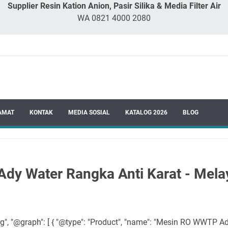
Supplier Resin Kation Anion, Pasir Silika & Media Filter Air
WA 0821 4000 2080
AMAT
KONTAK
MEDIA SOSIAL
KATALOG 2026
BLOG
y Water Rangka Anti Karat - Melay
rg", "@graph": [ { "@type": "Product", "name": "Mesin RO WWTP A