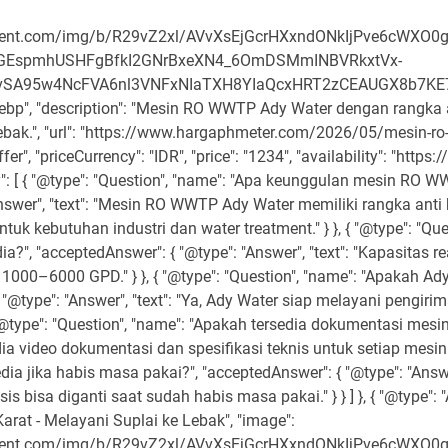
rcontent.com/img/b/R29vZ2xl/AVvXsEjGcrHXxndONkIjPve6cW
eGEspmhUSHFgBfkI2GNrBxeXN4_6OmDSMmINBVRkxtVx-
SA95w4NcFVA6nl3VNFxNIaTXH8YIaQcxHRT2zCEAUGX8b7KE7V
, "description": "Mesin RO WWTP Ady Water dengan rangka a
ebak.", "url": "https://www.hargaphmeter.com/2026/05/mesin-ro
ffer", "priceCurrency": "IDR", "price": "1234", "availability": "https
y": [ { "@type": "Question", "name": "Apa keunggulan mesin RO 
Answer", "text": "Mesin RO WWTP Ady Water memiliki rangka anti
k kebutuhan industri dan water treatment." } }, { "@type": "Que
a?", "acceptedAnswer": { "@type": "Answer", "text": "Kapasitas
000–6000 GPD." } }, { "@type": "Question", "name": "Apakah A
 "@type": "Answer", "text": "Ya, Ady Water siap melayani pengir
 { "@type": "Question", "name": "Apakah tersedia dokumentasi mesi
dia video dokumentasi dan spesifikasi teknis untuk setiap mesin RO
ia jika habis masa pakai?", "acceptedAnswer": { "@type": "Answer
bisa diganti saat sudah habis masa pakai." } } ] }, { "@type": "A
at - Melayani Suplai ke Lebak", "image":
rcontent.com/img/b/R29vZ2xl/AVvXsEjGcrHXxndONkIjPve6cW