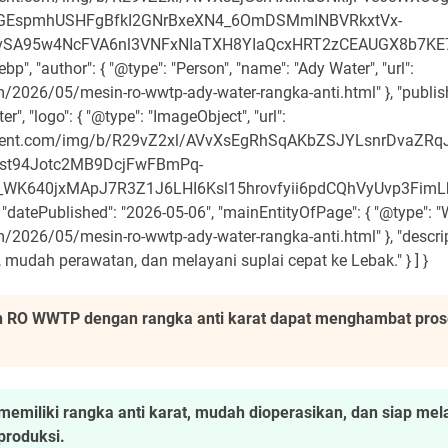
eGEspmhUSHFgBfkI2GNrBxeXN4_6OmDSMmINBVRkxtVx-
SA95w4NcFVA6nl3VNFxNIaTXH8YIaQcxHRT2zCEAUGX8b7KE7V
"author": { "@type": "Person", "name": "Ady Water", "url":
2026/05/mesin-ro-wwtp-ady-water-rangka-anti.html" }, "publishe
r", "logo": { "@type": "ImageObject", "url":
content.com/img/b/R29vZ2xl/AVvXsEgRhSqAKbZSJYLsnrDvaZRq
gst94Jotc2MB9DcjFwFBmPq-
i_WK640jxMApJ7R3Z1J6LHI6Ksl15hrovfyii6pdCQhVyUvp3Fim
datePublished": "2026-05-06", "mainEntityOfPage": { "@type": "
/2026/05/mesin-ro-wwtp-ady-water-rangka-anti.html" }, "descr
 mudah perawatan, dan melayani suplai cepat ke Lebak." } ] }
 RO WWTP dengan rangka anti karat dapat menghambat prose
iliki rangka anti karat, mudah dioperasikan, dan siap mela
produksi.