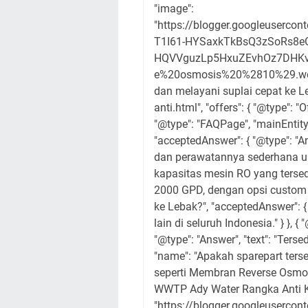
"image":
"https://blogger.googleuse
T1I61-HYSaxkTkBsQ3zSoRs8
HQVVguzLp5HxuZEvhOz7DHKv
e%20osmosis%20%2810%29.webp"
dan melayani suplai cepat ke L
anti.html", "offers": { "@type": "O
"@type": "FAQPage", "mainEntit
"acceptedAnswer": { "@type": "
dan perawatannya sederhana untu
kapasitas mesin RO yang tersedi
2000 GPD, dengan opsi custom 1
ke Lebak?", "acceptedAnswer": {
lain di seluruh Indonesia." } },
"@type": "Answer", "text": "Terse
"name": "Apakah sparepart tersed
seperti Membran Reverse Osmosis 
WWTP Ady Water Rangka Anti Kar
"https://blogger.googleuse