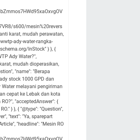
XO0gbZmmos7HWd95xaOxvgOV
R8/s600/mesin%20revers
nti karat, mudah perawatan,
-wwtp-ady-water-rangka-
://schema.org/InStock" } }, {
WWTP Ady Water?",
 karat, mudah dioperasikan,
stion", "name": "Berapa
 ready stock 1000 GPD dan
dy Water melayani pengiriman
iman cepat ke Lebak dan kota
n RO?", "acceptedAnswer": {
." } }, { "@type": "Question",
", "text": "Ya, sparepart
rticle", "headline": "Mesin RO
XO0gbZmmos7HWd95xaOxvgOV