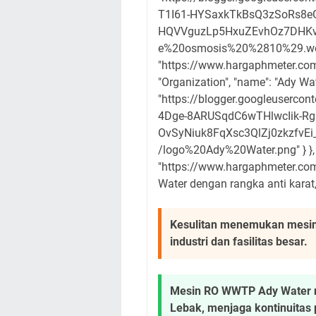
T1I61-HYSaxkTkBsQ3zSoRs8
HQVVguzLp5HxuZEvhOz7DHKv
e%20osmosis%20%2810%29.webp", 
"https://www.hargaphmeter.com/
"Organization", "name": "Ady Wate
"https://blogger.googleuser
4Dge-8ARUSqdC6wTHlwcIik-R
OvSyNiuk8FqXsc3QlZj0zkzfvE
/logo%20Ady%20Water.png" } }, "
"https://www.hargaphmeter.com
Water dengan rangka anti karat,
Kesulitan menemukan mesin
industri dan fasilitas besar.
Mesin RO WWTP Ady Water mem
Lebak, menjaga kontinuitas 