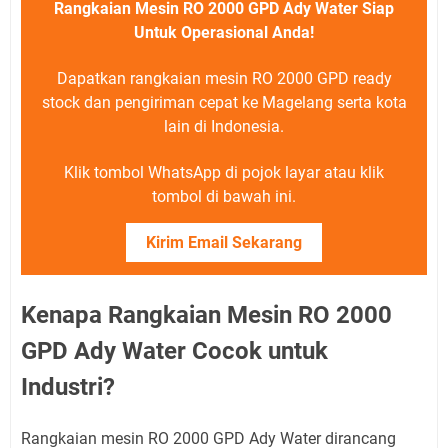
Rangkaian Mesin RO 2000 GPD Ady Water Siap
Untuk Operasional Anda!
Dapatkan rangkaian mesin RO 2000 GPD ready
stock dan pengiriman cepat ke Magelang serta kota
lain di Indonesia.
Klik tombol WhatsApp di pojok layar atau klik
tombol di bawah ini.
Kirim Email Sekarang
Kenapa Rangkaian Mesin RO 2000
GPD Ady Water Cocok untuk
Industri?
Rangkaian mesin RO 2000 GPD Ady Water dirancang