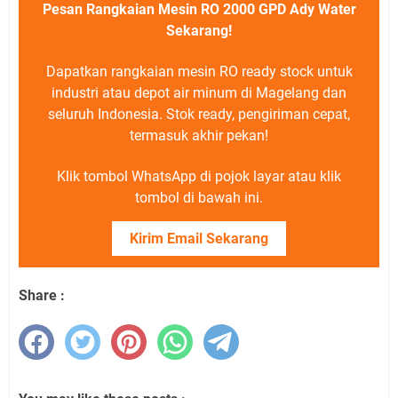
Pesan Rangkaian Mesin RO 2000 GPD Ady Water
Sekarang!
Dapatkan rangkaian mesin RO ready stock untuk
industri atau depot air minum di Magelang dan
seluruh Indonesia. Stok ready, pengiriman cepat,
termasuk akhir pekan!
Klik tombol WhatsApp di pojok layar atau klik
tombol di bawah ini.
Kirim Email Sekarang
Share :