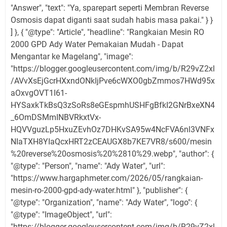
"Answer", "text": "Ya, sparepart seperti Membran Reverse
Osmosis dapat diganti saat sudah habis masa pakai." } }
] }, { "@type": "Article", "headline": "Rangkaian Mesin RO
2000 GPD Ady Water Pemakaian Mudah - Dapat
Mengantar ke Magelang", "image":
"https://blogger.googleusercontent.com/img/b/R29vZ2xl
/AVvXsEjGcrHXxndONkIjPve6cWXO0gbZmmos7HWd95x
aOxvgOVT1I61-
HYSaxkTkBsQ3zSoRs8eGEspmhUSHFgBfkI2GNrBxeXN4
_6OmDSMmINBVRkxtVx-
HQVVguzLp5HxuZEvhOz7DHKvSA95w4NcFVA6nl3VNFx
NIaTXH8YIaQcxHRT2zCEAUGX8b7KE7VR8/s600/mesin
%20reverse%20osmosis%20%2810%29.webp", "author": {
"@type": "Person", "name": "Ady Water", "url":
"https://www.hargaphmeter.com/2026/05/rangkaian-
mesin-ro-2000-gpd-ady-water.html" }, "publisher": {
"@type": "Organization", "name": "Ady Water", "logo": {
"@type": "ImageObject", "url":
"https://blogger.googleusercontent.com/img/b/R29vZ2xl