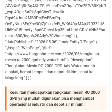
/AVvXsEgRhSqAKbZSJYLsnrDvaZRqJpTDe2EfV6RKjrKR
_ysp-4Dge-8ARUSqdC6wTHlwcIik-
Rgst94Jotc2MB9DcjFwFBmPq-
OvSyNiuk8FqXsc3QlZj0zkzfvEi_WK640jxMApJ7R3Z1J6L
HI6Ksl15hrovfyii6pdCQhVyUvp3FimLbrVLGRb1dNh3Eba
qco/s600/logo%20Ady%20Water.png" } },
"datePublished": "2026-05-06", "mainEntityOfPage": {
"@type": "WebPage", "@id":
"https://www.hargaphmeter.com/2026/05/rangkaian-
mesin-ro-2000-gpd-ady-water.html" }, "description":
"Rangkaian Mesin RO 2000 GPD Ady Water mudah
dipakai, hemat tempat, dan dapat dikirim cepat ke
Magelang." } ] }
Kesulitan mendapatkan rangkaian mesin RO 2000
GPD yang mudah digunakan bisa menghambat
operasional industri dan depot air minum.