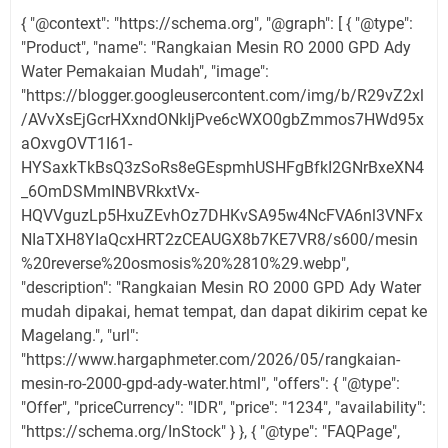
{ "@context": "https://schema.org", "@graph": [ { "@type":
"Product", "name": "Rangkaian Mesin RO 2000 GPD Ady
Water Pemakaian Mudah", "image":
"https://blogger.googleusercontent.com/img/b/R29vZ2xl
/AVvXsEjGcrHXxndONkIjPve6cWXO0gbZmmos7HWd95x
aOxvgOVT1I61-
HYSaxkTkBsQ3zSoRs8eGEspmhUSHFgBfkI2GNrBxeXN4
_6OmDSMmINBVRkxtVx-
HQVVguzLp5HxuZEvhOz7DHKvSA95w4NcFVA6nl3VNFx
NIaTXH8YIaQcxHRT2zCEAUGX8b7KE7VR8/s600/mesin
%20reverse%20osmosis%20%2810%29.webp",
"description": "Rangkaian Mesin RO 2000 GPD Ady Water
mudah dipakai, hemat tempat, dan dapat dikirim cepat ke
Magelang.", "url":
"https://www.hargaphmeter.com/2026/05/rangkaian-
mesin-ro-2000-gpd-ady-water.html", "offers": { "@type":
"Offer", "priceCurrency": "IDR", "price": "1234", "availability":
"https://schema.org/InStock" } }, { "@type": "FAQPage",