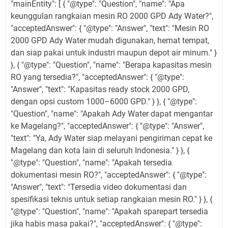
"mainEntity": [ { "@type": "Question", "name": "Apa
keunggulan rangkaian mesin RO 2000 GPD Ady Water?",
"acceptedAnswer": { "@type": "Answer", "text": "Mesin RO
2000 GPD Ady Water mudah digunakan, hemat tempat,
dan siap pakai untuk industri maupun depot air minum." }
}, { "@type": "Question", "name": "Berapa kapasitas mesin
RO yang tersedia?", "acceptedAnswer": { "@type":
"Answer", "text": "Kapasitas ready stock 2000 GPD,
dengan opsi custom 1000–6000 GPD." } }, { "@type":
"Question", "name": "Apakah Ady Water dapat mengantar
ke Magelang?", "acceptedAnswer": { "@type": "Answer",
"text": "Ya, Ady Water siap melayani pengiriman cepat ke
Magelang dan kota lain di seluruh Indonesia." } }, {
"@type": "Question", "name": "Apakah tersedia
dokumentasi mesin RO?", "acceptedAnswer": { "@type":
"Answer", "text": "Tersedia video dokumentasi dan
spesifikasi teknis untuk setiap rangkaian mesin RO." } }, {
"@type": "Question", "name": "Apakah sparepart tersedia
jika habis masa pakai?", "acceptedAnswer": { "@type":