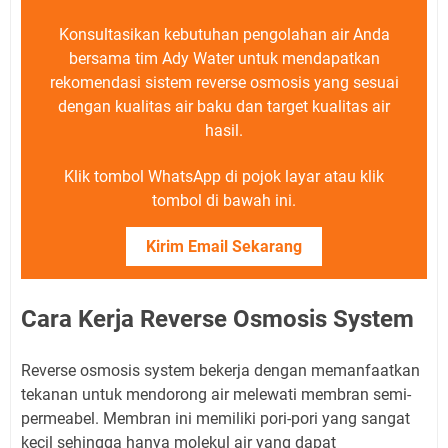
Konsultasikan kebutuhan pengolahan air Anda
bersama tim Ady Water untuk mendapatkan
rekomendasi sistem reverse osmosis yang sesuai
dengan kualitas air baku dan target kualitas air
hasil.
Klik tombol WhatsApp di pojok layar atau klik
tombol di bawah ini.
Kirim Email Sekarang
Cara Kerja Reverse Osmosis System
Reverse osmosis system bekerja dengan memanfaatkan
tekanan untuk mendorong air melewati membran semi-
permeabel. Membran ini memiliki pori-pori yang sangat
kecil sehingga hanya molekul air yang dapat