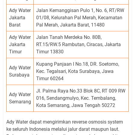
Ady Water
Jalan Kemanggisan Pulo 1, No. 6, RT/RW
Jakarta
01/08, Kelurahan Pal Merah, Kecamatan
Barat
Pal Merah, Jakarta Barat, 11480
Ady Water
Jalan Tanah Merdeka No. 80B,
Jakarta
RT.15/RW.5 Rambutan, Ciracas, Jakarta
Timur
Timur 13830
Kupang Panjaan I No.18, DR. Soetomo,
Ady Water
Kec. Tegalsari, Kota Surabaya, Jawa
Surabaya
Timur 60264
Jl. Palma Raya No.33 Blok 8C, RT 009 RW
Ady Water
016, Sendangmulyo, Kec. Tembalang,
Semarang
Kota Semarang, Jawa Tengah 50272
Ady Water dapat mengirimkan reverse osmosis system
ke seluruh Indonesia melalui jalur darat maupun laut.