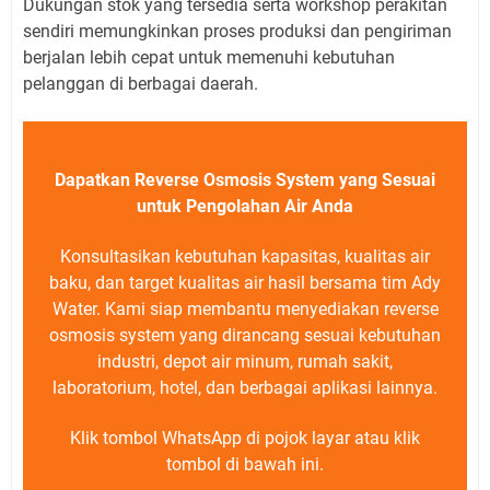
Dukungan stok yang tersedia serta workshop perakitan
sendiri memungkinkan proses produksi dan pengiriman
berjalan lebih cepat untuk memenuhi kebutuhan
pelanggan di berbagai daerah.
Dapatkan Reverse Osmosis System yang Sesuai
untuk Pengolahan Air Anda
Konsultasikan kebutuhan kapasitas, kualitas air
baku, dan target kualitas air hasil bersama tim Ady
Water. Kami siap membantu menyediakan reverse
osmosis system yang dirancang sesuai kebutuhan
industri, depot air minum, rumah sakit,
laboratorium, hotel, dan berbagai aplikasi lainnya.
Klik tombol WhatsApp di pojok layar atau klik
tombol di bawah ini.